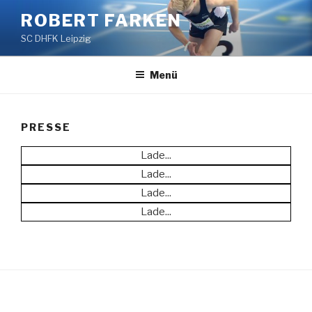
Zum
ROBERT FARKEN
Inhalt
SC DHFK Leipzig
springen
Menü
PRESSE
Lade...
Lade...
Lade...
Lade...